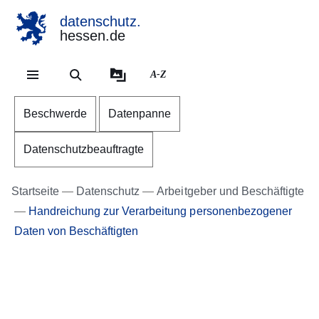
datenschutz.
hessen.de
Direkt zum Kopf der Se
Direkt zum Inhalt
Direkt zum Fuß der Sei
A-Z
Beschwerde
Datenpanne
Datenschutzbeauftragte
Startseite
Datenschutz
Arbeitgeber und Beschäftigte
Handreichung zur Verarbeitung personenbezogener
Daten von Beschäftigten