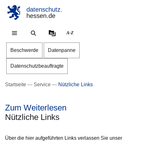
datenschutz.
hessen.de
Direkt zum Kopf der Se
Direkt zum Inhalt
Direkt zum Fuß der Sei
A-Z
Beschwerde
Datenpanne
Datenschutzbeauftragte
Startseite
Service
Nützliche Links
Zum Weiterlesen
Nützliche Links
Über die hier aufgeführten Links verlassen Sie unser