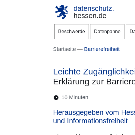
datenschutz.
hessen.de
Direkt zum Kopf der S
Direkt zum Inhalt
Direkt zum Fuß der Se
Beschwerde
Datenpanne
Da
Startseite
Barrierefreiheit
Leichte Zugänglichkei
Erklärung zur Barriere
Lesedauer:
10 Minuten
Herausgegeben vom Hessi
und Informationsfreiheit