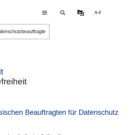
A-Z
eite
ite
tenschutzbeauftragte
t
freiheit
schen Beauftragten für Datenschutz