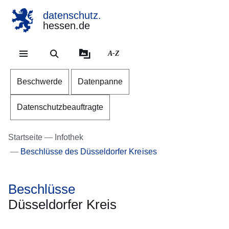
datenschutz.
hessen.de
Direkt zum Kopf der Se
Direkt zum Inhalt
Direkt zum Fuß der Sei
A-Z
Beschwerde
Datenpanne
Datenschutzbeauftragte
Startseite
Infothek
Beschlüsse des Düsseldorfer Kreises
Beschlüsse
Düsseldorfer Kreis