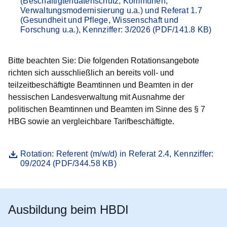
(Beschäftigtendatenschutz, Kommunen,
Verwaltungsmodernisierung u.a.) und Referat 1.7
(Gesundheit und Pflege, Wissenschaft und
Forschung u.a.), Kennziffer: 3/2026 (PDF/141.8 KB)
Bitte beachten Sie: Die folgenden Rotationsangebote
richten sich ausschließlich an bereits
voll- und
teilzeitbeschäftigte Beamtinnen und Beamten in der
hessischen Landesverwaltung
mit Ausnahme der
politischen Beamtinnen und Beamten im Sinne des § 7
HBG sowie an vergleichbare Tarifbeschäftigte.
Datei
Öffnet sich in einem neuen Fenster
Rotation: Referent (m/w/d) in Referat 2.4, Kennziffer:
09/2024 (PDF/344.58 KB)
Ausbildung beim HBDI