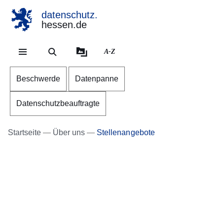
datenschutz.
hessen.de
Direkt zum Kopf der Se
Direkt zum Inhalt
Direkt zum Fuß der Sei
A-Z
Beschwerde
Datenpanne
Datenschutzbeauftragte
Startseite
Über uns
Stellenangebote