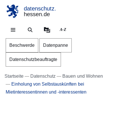
datenschutz.
hessen.de
Direkt zum Kopf der
Direkt zum Inhalt
Direkt zum Fuß der 
A-Z
Beschwerde
Datenpanne
Datenschutzbeauftragte
Startseite
Datenschutz
Bauen und Wohnen
Einholung von Selbstauskünften bei
Mietinteressentinnen und -interessenten