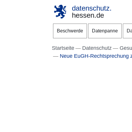
datenschutz.
hessen.de
Direkt zum Kopf der S
Direkt zum Inhalt
Direkt zum Fuß der Se
Beschwerde
Datenpanne
Da
Startseite
Datenschutz
Gesu
Neue EuGH-Rechtsprechung zu