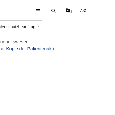
A-Z
eite
ite
tenschutzbeauftragte
ndheitswesen
r Kopie der Patientenakte