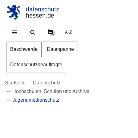
datenschutz.
hessen.de
Direkt zum Kopf der Se
Direkt zum Inhalt
Direkt zum Fuß der Sei
A-Z
Beschwerde
Datenpanne
Datenschutzbeauftragte
Startseite
Datenschutz
Hochschulen, Schulen und Archive
Jugendmedienschutz