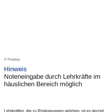
© Pixabay
Hinweis
Noteneingabe durch Lehrkräfte im
häuslichen Bereich möglich
Öffnet sich in einem neuen Fenster
Öffnet sich in einem neuen Fenster
Öffnet sich in einem neuen Fenster
Öffnet sich in einem neuen Fenster
Öffnet sich in einem neuen Fenster
Lehrkräften, die zu Risikogruppen gehören, ist es derzeit