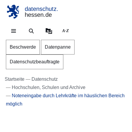
datenschutz.
hessen.de
Direkt zum Kopf der Se
Direkt zum Inhalt
Direkt zum Fuß der Sei
A-Z
Beschwerde
Datenpanne
Datenschutzbeauftragte
Startseite
Datenschutz
Hochschulen, Schulen und Archive
Noteneingabe durch Lehrkräfte im häuslichen Bereich
möglich