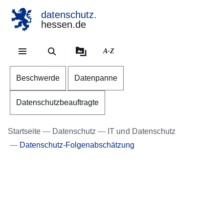
datenschutz.
hessen.de
Direkt zum Kopf der Se
Direkt zum Inhalt
Direkt zum Fuß der Sei
A-Z
Beschwerde
Datenpanne
Datenschutzbeauftragte
Startseite
Datenschutz
IT und Datenschutz
Datenschutz-Folgenabschätzung