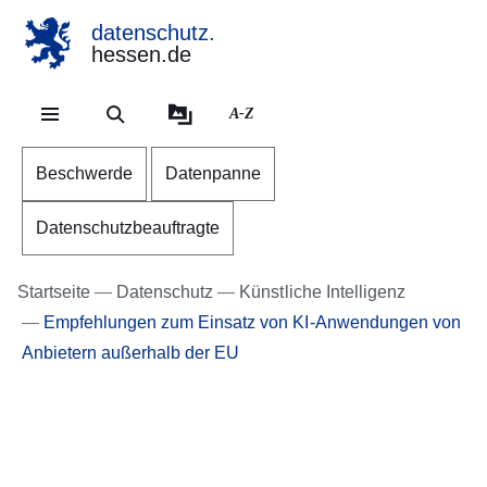
datenschutz.
hessen.de
Direkt zum Kopf der Se
Direkt zum Inhalt
Direkt zum Fuß der Sei
A-Z
Beschwerde
Datenpanne
Datenschutzbeauftragte
Startseite
Datenschutz
Künstliche Intelligenz
Empfehlungen zum Einsatz von KI-Anwendungen von
Anbietern außerhalb der EU