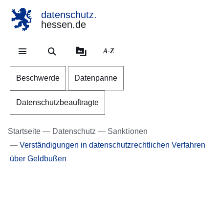
datenschutz.
hessen.de
Direkt zum Kopf der Se
Direkt zum Inhalt
Direkt zum Fuß der Sei
A-Z
Beschwerde
Datenpanne
Datenschutzbeauftragte
Startseite
Datenschutz
Sanktionen
Verständigungen in datenschutzrechtlichen Verfahren
über Geldbußen