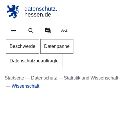
datenschutz.
hessen.de
Direkt zum Kopf der Se
Direkt zum Inhalt
Direkt zum Fuß der Sei
A-Z
Beschwerde
Datenpanne
Datenschutzbeauftragte
Startseite
Datenschutz
Statistik und Wissenschaft
Wissenschaft