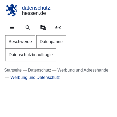
datenschutz.
hessen.de
Direkt zum Kopf der Se
Direkt zum Inhalt
Direkt zum Fuß der Sei
A-Z
Beschwerde
Datenpanne
Datenschutzbeauftragte
Startseite
Datenschutz
Werbung und Adresshandel
Werbung und Datenschutz