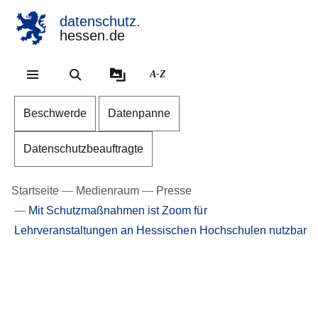
datenschutz.
hessen.de
Direkt zum Kopf der Se
Direkt zum Inhalt
Direkt zum Fuß der Sei
A-Z
Beschwerde
Datenpanne
Datenschutzbeauftragte
Startseite
Medienraum
Presse
Mit Schutzmaßnahmen ist Zoom für
Lehrveranstaltungen an Hessischen Hochschulen nutzbar