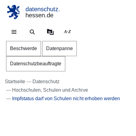
datenschutz.
hessen.de
Direkt zum Kopf der Se
Direkt zum Inhalt
Direkt zum Fuß der Sei
A-Z
Beschwerde
Datenpanne
Datenschutzbeauftragte
Startseite
Datenschutz
Hochschulen, Schulen und Archive
Impfstatus darf von Schulen nicht erhoben werden