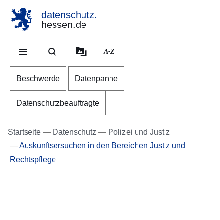
datenschutz.
hessen.de
Direkt zum Kopf der Se
Direkt zum Inhalt
Direkt zum Fuß der Sei
A-Z
Beschwerde
Datenpanne
Datenschutzbeauftragte
Startseite
Datenschutz
Polizei und Justiz
Auskunftsersuchen in den Bereichen Justiz und
Rechtspflege