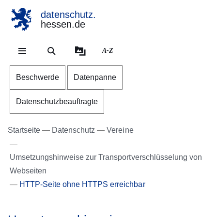
datenschutz.
hessen.de
Direkt zum Kopf der Se
Direkt zum Inhalt
Direkt zum Fuß der Sei
A-Z
Beschwerde
Datenpanne
Datenschutzbeauftragte
Startseite
Datenschutz
Vereine
Umsetzungshinweise zur Transportverschlüsselung von
Webseiten
HTTP-Seite ohne HTTPS erreichbar