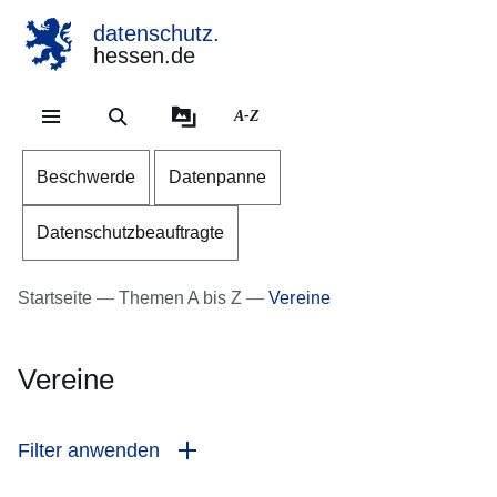
datenschutz.
hessen.de
Direkt zum Kopf der Se
Direkt zum Inhalt
Direkt zum Fuß der Sei
A-Z
Beschwerde
Datenpanne
Datenschutzbeauftragte
Startseite
Themen A bis Z
Vereine
Vereine
Filter anwenden