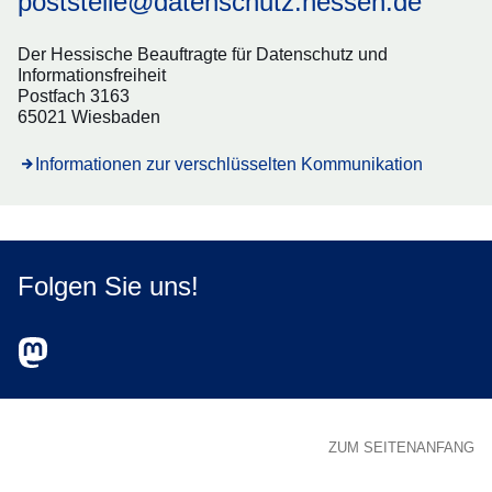
poststelle@datenschutz.hessen.de
Der Hessische Beauftragte für Datenschutz und
Informationsfreiheit
Postfach 3163
65021 Wiesbaden
Informationen zur verschlüsselten Kommunikation
Folgen Sie uns!
Zum Mastodon-Account des HBDI
Öffnet sich in einem neuen Fenster
ZUM SEITENANFANG