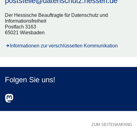
poststelle@datenschutz.hessen.de
Der Hessische Beauftragte für Datenschutz und
Informationsfreiheit
Postfach 3163
65021 Wiesbaden
Informationen zur verschlüsselten Kommunikation
Folgen Sie uns!
Zum Mastodon-Account des HBDI
Öffnet sich in einem neuen Fenster
ZUM SEITENANFANG