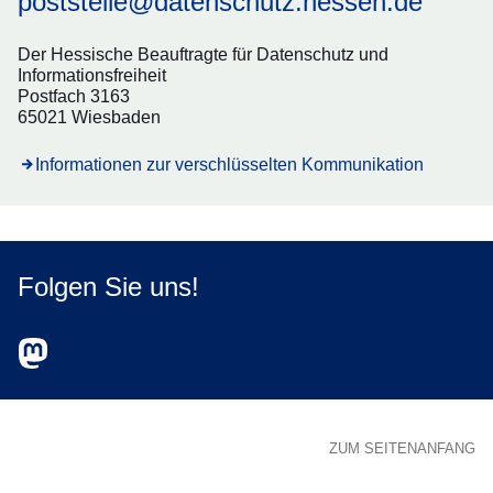
poststelle@datenschutz.hessen.de
Der Hessische Beauftragte für Datenschutz und
Informationsfreiheit
Postfach 3163
65021 Wiesbaden
Informationen zur verschlüsselten Kommunikation
Folgen Sie uns!
Zum Mastodon-Account des HBDI
Öffnet sich in einem neuen Fenster
ZUM SEITENANFANG