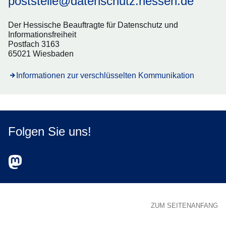
poststelle@datenschutz.hessen.de
Der Hessische Beauftragte für Datenschutz und
Informationsfreiheit
Postfach 3163
65021 Wiesbaden
Informationen zur verschlüsselten Kommunikation
Folgen Sie uns!
Zum Mastodon-Account des HBDI
Öffnet sich in einem neuen Fenster
ZUM SEITENANFANG