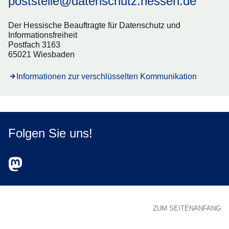
poststelle@datenschutz.hessen.de
Der Hessische Beauftragte für Datenschutz und
Informationsfreiheit
Postfach 3163
65021 Wiesbaden
Informationen zur verschlüsselten Kommunikation
Folgen Sie uns!
Zum Mastodon-Account des HBDI
Öffnet sich in einem neuen Fenster
ZUM SEITENANFANG