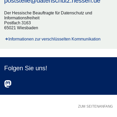
poststelle@datenschutz.hessen.de
Der Hessische Beauftragte für Datenschutz und
Informationsfreiheit
Postfach 3163
65021 Wiesbaden
Informationen zur verschlüsselten Kommunikation
Folgen Sie uns!
Zum Mastodon-Account des HBDI
Öffnet sich in einem neuen Fenster
ZUM SEITENANFANG